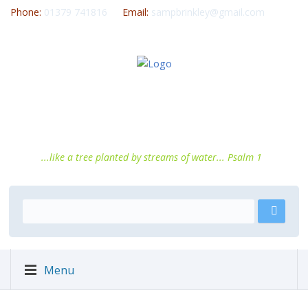
Phone:
01379 741816
Email:
sampbrinkley@gmail.com
...like a tree planted by streams of water... Psalm 1
Menu