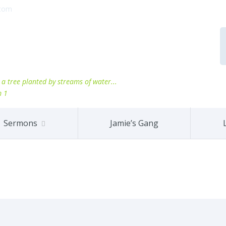
.com
ke a tree planted by streams of water...
m 1
Sermons
Jamie’s Gang