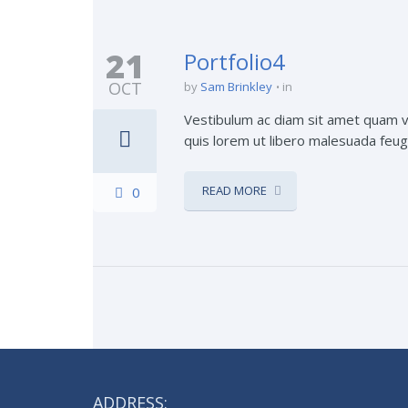
21
Portfolio4
OCT
by
Sam Brinkley
in
Vestibulum ac diam sit amet quam ve
quis lorem ut libero malesuada feugia
READ MORE
0
ADDRESS: