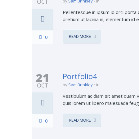
OCT
by
Sam Brinkley
in
Pellentesque in ipsum id orci porta d
pretium ut lacinia in, elementum id e
READ MORE
0
21
Portfolio4
OCT
by
Sam Brinkley
in
Vestibulum ac diam sit amet quam ve
quis lorem ut libero malesuada feugia
READ MORE
0