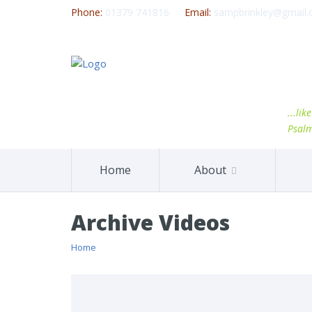
Phone:
01379 741816
Email:
sampbrinkley@gmail
...li
Psal
Home
About
Archive Videos
Home