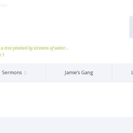
.com
ke a tree planted by streams of water...
m 1
Sermons
Jamie’s Gang