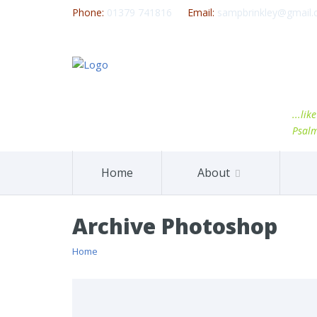
Phone:
01379 741816
Email:
sampbrinkley@gmail
...li
Psal
Home
About
Archive Photoshop
Home