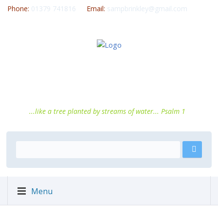
Phone:
01379 741816
Email:
sampbrinkley@gmail.com
...like a tree planted by streams of water... Psalm 1
Menu