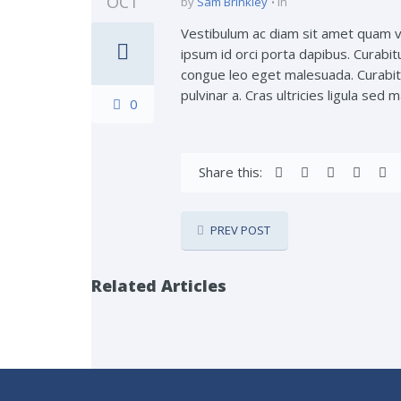
OCT
by
Sam Brinkley
in
Vestibulum ac diam sit amet quam ve
ipsum id orci porta dapibus. Curabit
congue leo eget malesuada. Curabitur
pulvinar a. Cras ultricies ligula sed
0
Share this:
PREV POST
Related Articles