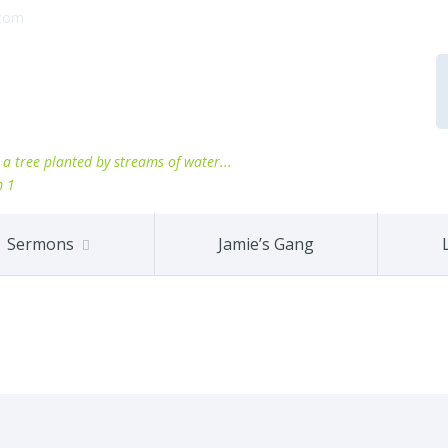
.com
ke a tree planted by streams of water...
m 1
Sermons
Jamie’s Gang