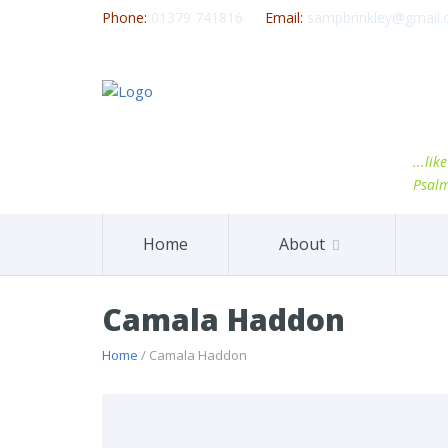
Phone:
01379 741816
Email:
sampbrinkley@gmail
...li
Psal
Home
About
Camala Haddon
Home
/ Camala Haddon