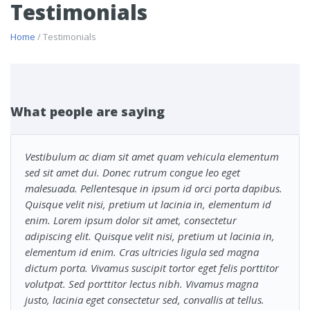
Testimonials
Home
/ Testimonials
What people are saying
Vestibulum ac diam sit amet quam vehicula elementum
sed sit amet dui. Donec rutrum congue leo eget
malesuada. Pellentesque in ipsum id orci porta dapibus.
Quisque velit nisi, pretium ut lacinia in, elementum id
enim. Lorem ipsum dolor sit amet, consectetur
adipiscing elit. Quisque velit nisi, pretium ut lacinia in,
elementum id enim. Cras ultricies ligula sed magna
dictum porta. Vivamus suscipit tortor eget felis porttitor
volutpat. Sed porttitor lectus nibh. Vivamus magna
justo, lacinia eget consectetur sed, convallis at tellus.