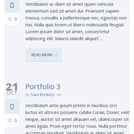
Vestibulum ac diam sit amet quam vehicula
elementum sed sit amet dui. Praesent sapien
massa, convallis a pellentesque nec, egestas non
0
nisi. Nulla quis lorem ut libero malesuada feugiat.
Lorem ipsum dolor sit amet, consectetur
adipiscing elit. Mauris blandit aliquet ...
READ MORE
21
Portfolio 3
OCT
by
Sam Brinkley
in
Vestibulum ante ipsum primis in faucibus orci
luctus et ultrices posuere cubilia Curae; Donec velit
neque, auctor sit amet aliquam vel, ullamcorper sit
0
amet ligula. Proin eget tortor risus. Nulla porttitor
accumsan tincidunt. Vestibulum ac diam sit amet