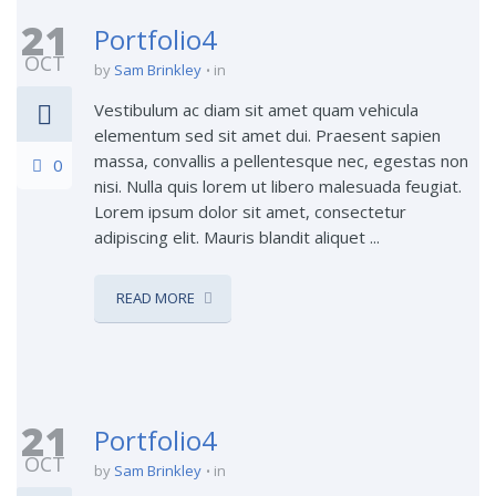
21
Portfolio4
OCT
by
Sam Brinkley
in
Vestibulum ac diam sit amet quam vehicula
elementum sed sit amet dui. Praesent sapien
massa, convallis a pellentesque nec, egestas non
0
nisi. Nulla quis lorem ut libero malesuada feugiat.
Lorem ipsum dolor sit amet, consectetur
adipiscing elit. Mauris blandit aliquet ...
READ MORE
21
Portfolio4
OCT
by
Sam Brinkley
in