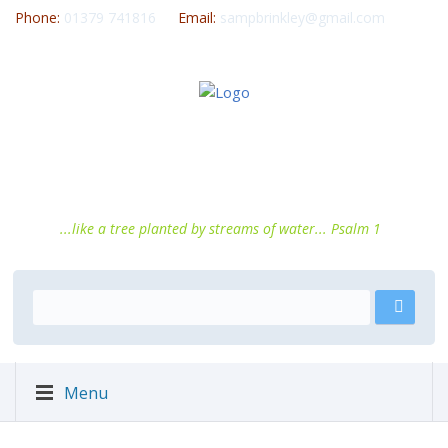
Phone:
01379 741816
Email:
sampbrinkley@gmail.com
...like a tree planted by streams of water... Psalm 1
Menu